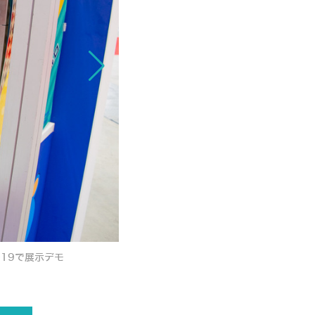
19で展示デモ
【動画あり】「朝食を作るロボ