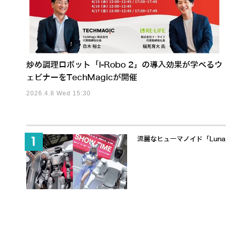
炒め調理ロボット「I-Robo 2」の導入効果が学べるウ
ェビナーをTechMagicが開催
2026.4.8 Wed 15:30
流麗なヒューマノイド「Lun
650万ドル調達でヒューマノ