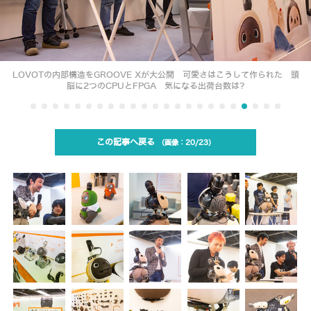
LOVOTの内部構造をGROOVE Xが大公開 可愛さはこうして作られた 頭
脳に2つのCPUとFPGA 気になる出荷台数は?
この記事へ戻る
20/23