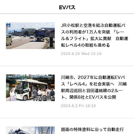
EVバス
JR小松駅と空港を結ぶ自動運転バ
スの利用者が1万人を突破 「レー
ル＆フライト」拡大に貢献 自動運
転レベル4の取組も進める
2024.9.25 Wed 10:19
川崎市、2027年に自動運転EVバ
ス「レベル4」を社会実装へ 川崎
駅周辺巡回と羽田連絡線の2ルー
ト、関係8社とEVバスを公開
2024.8.2 Fri 18:18
路面の特殊塗料に沿って自動走行