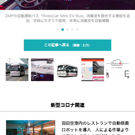
ZMPの自動運転バス「RoboCar Mini EV Bus」消毒液を散布する機能を追
加 定時に手すりや座席、床等に消毒液を自動噴霧
この記事へ戻る
2/5
新型コロナ関連
羽田空港内のレストランで自動除菌
ロボットを導入 人による作業より