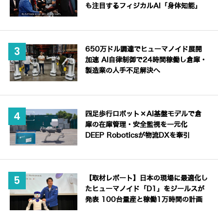
も注目するフィジカルAI「身体知能」
650万ドル調達でヒューマノイド展開
加速 AI自律制御で24時間稼働し倉庫・
製造業の人手不足解決へ
四足歩行ロボット×AI基盤モデルで倉
庫の在庫管理・安全監視を一元化
DEEP Roboticsが物流DXを牽引
【取材レポート】日本の現場に最適化し
たヒューマノイド「D1」をジールスが
発表 100台量産と稼働1万時間の計画