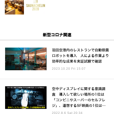
新型コロナ関連
羽田空港内のレストランで自動除菌
ロボットを導入 人による作業より
効率的な成果を実証試験で確認
2023.10.20 Fri 15:07
空中ディスプレイに関する意識調
査 導入して欲しい場所の1位は
「コンビニやスーパーのセルフレ
ジ」、連想するSF映画の1位は…
2022.8.6 Sat 20:34