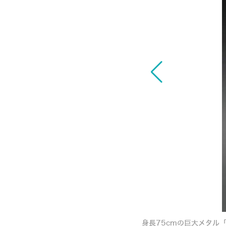
ンは霧を噴射 週刊『鉄の城 マジンガーZを
身長75cmの巨大メタル