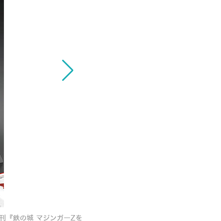
刊『鉄の城 マジンガーZを