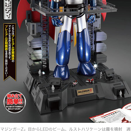
「マジンガーZ」目からLEDのビーム、ルストハリケーンは霧を噴射 週