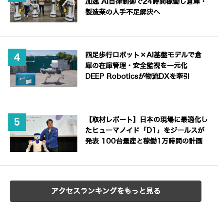
加速 AI自律制御で24時間稼働し倉庫・
製造業の人手不足解決へ
四足歩行ロボット×AI基盤モデルで倉
庫の在庫管理・安全監視を一元化
DEEP Roboticsが物流DXを牽引
【取材レポート】日本の現場に最適化し
たヒューマノイド「D1」をジールスが
発表 100台量産と稼働1万時間の計画
アクセスランキングをもっと見る