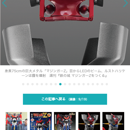
身長75cmの巨大メタル「マジンガーZ」目からLEDのビーム、ルストハリケ
ーンは霧を噴射 週刊『鉄の城 マジンガーZをつくる』
この記事へ戻る
9/19