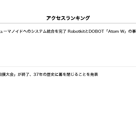
アクセスランキング
ーマノイドへのシステム統合を完了 RobotkitとDOBOT「Atom W」の
相撲大会」が終了、37年の歴史に幕を閉じることを発表
したAIねこ型ロボット「Walulu」をMakuakeで先行販売開始 グロウス