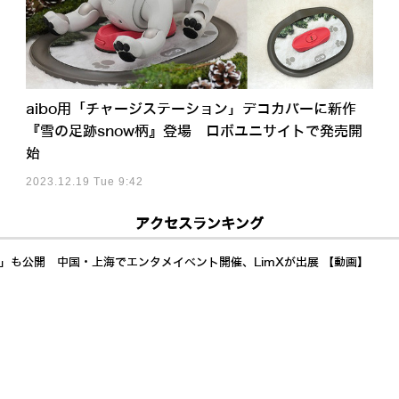
aibo用「チャージステーション」デコカバーに新作
『雪の足跡snow柄』登場 ロボユニサイトで発売開
始
2023.12.19 Tue 9:42
アクセスランキング
a」も公開 中国・上海でエンタメイベント開催、LimXが出展 【動画】
イドへ Generative Bionicsとは? AMDも注目するフィジカルAI「