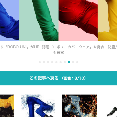
「ROBO-UNI」がUR+認証「ロボユニカバーウェア」を発表！防塵
も豊富
この記事へ戻る
8/10