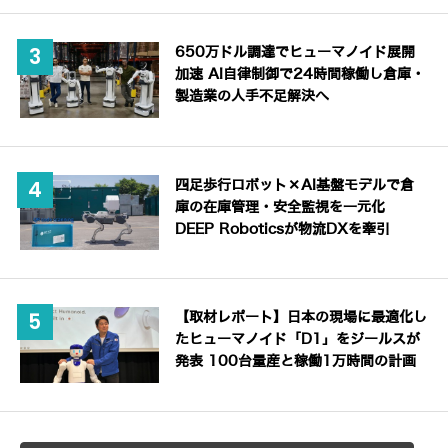
650万ドル調達でヒューマノイド展開
加速 AI自律制御で24時間稼働し倉庫・
製造業の人手不足解決へ
四足歩行ロボット×AI基盤モデルで倉
庫の在庫管理・安全監視を一元化
DEEP Roboticsが物流DXを牽引
【取材レポート】日本の現場に最適化し
たヒューマノイド「D1」をジールスが
発表 100台量産と稼働1万時間の計画