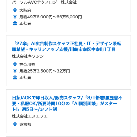
パーソルAVCテクノロジー株式会社
大阪府
月給49万6,000円～66万5,000円
正社員
「27卒」AI広告制作スタッフ正社員・IT・デザイン系転
職希望・キャリアアップ支援/川崎市幸区中幸町1丁目
株式会社キソシン
神奈川県
月給25万3,500円～32万円
正社員
日払いOKで即日収入/販売スタッフ/「8/1新着!履歴書不
要・私服OK/所要時間10分の「AI個別面談」がスター
ト!」週5日～/シフト制
株式会社エヌエフエー
東京都