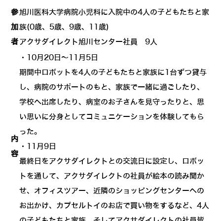
参
旭川医科大学病院小児科に入院中の4人の子どもたちと家
加
族(0歳、5歳、9歳、11歳)
者
アクサダイレクト旭川センター社員 9人
・10月20日～11月5日
期間中ロボットを4人の子どもたちと家族に1台ずつ貸与
し、病院のサポートのもと、家族で一緒に過ごしたり、
学校へ出席したり、病室のお子さんを見守ったりと、思
い思いに分身としてコミュニケーションを体験してもら
った。
内
・11月9日
容
最終日をアクサダイレクトとの交流日に設定し、ロボッ
トを通して、アクサダイレクトの社員が絵本の読み聞か
せ、オフィスツアー、近隣のショッピングセンターへの
お出かけ、カプセルトイのお店で買い物をするなど、4人
の子どもたちと家族、そしてアクサダイレクトの社員皆