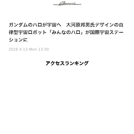
ガンダムのハロが宇宙へ 大河原邦男氏デザインの自
律型宇宙ロボット「みんなのハロ」が国際宇宙ステー
ションに
2026.4.13 Mon 13:30
アクセスランキング
ーマノイドへのシステム統合を完了 RobotkitとDOBOT「Atom W」の
相撲大会」が終了、37年の歴史に幕を閉じることを発表