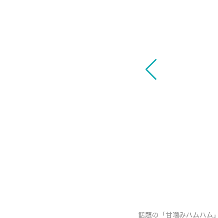
ムリングシステムで数10種の甘噛みパター
話題の「甘噛みハムハム