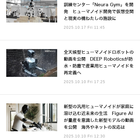
訓練センター「Neura Gym」を開
発 ヒューマノイド開発で仮想空間
と現実の橋わたしの施設に
2025.10.17 Fri 11:45
全天候型ヒューマノイドロボットの
動画を公開 DEEP Roboticsが防
水・防塵で産業用ヒューマノイドを
再定義へ
2025.10.10 Fri 17:25
新型の汎用ヒューマノイドが家庭に
溶け込む近未来の生活 Figure AI
が量産を意識した新型モデルの動画
を公開 海外やネットの反応は
2025.10.10 Fri 12:30