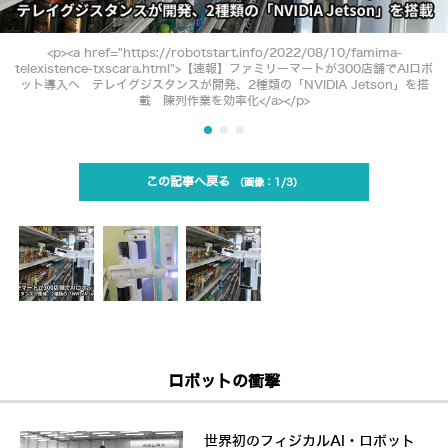
<p><a href="https://robotstart.info/2022/08/10/famima-
telexistence-txscara.html">【速報】ファミリーマートが300店舗でAIロボ
ット導入へ テレイグジスタンスが開発、2種類の「NVIDIA Jetson」を搭
載 陳列作業を効率化</a></p>
この記事へ戻る
1/3
ロボットの衝撃
世界初のフィジカルAI・ロボット