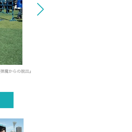
<p><a href="https://robotstart.
PASS サイコパス」リアル
爆弾魔からの脱出』