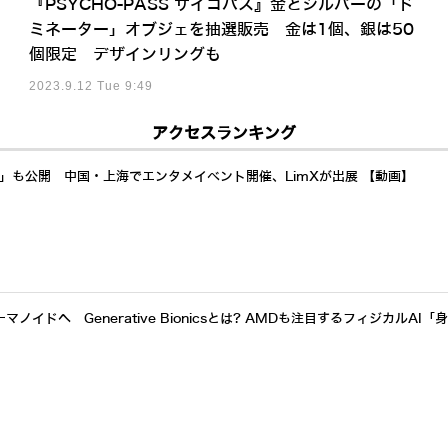
『PSYCHO-PASS サイコパス』金とシルバーの「ド
ミネーター」オブジェを抽選販売 金は1個、銀は50
個限定 デザインリングも
2023.9.12 Tue 9:49
アクセスランキング
a」も公開 中国・上海でエンタメイベント開催、LimXが出展 【動画】
イドへ Generative Bionicsとは? AMDも注目するフィジカルAI「