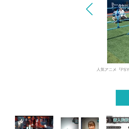
人気アニメ「PS
中『管理社会に潜む爆弾魔からの脱出』