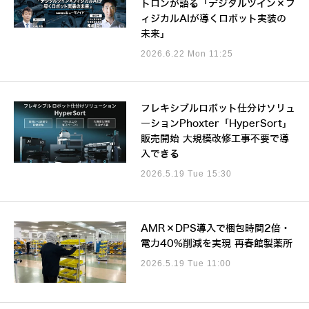
トロンが語る「デジタルツイン×フ
ィジカルAIが導くロボット実装の
未来」
2026.6.22 Mon 11:25
フレキシブルロボット仕分けソリュ
ーションPhoxter「HyperSort」
販売開始 大規模改修工事不要で導
入できる
2026.5.19 Tue 15:30
AMR×DPS導入で梱包時間2倍・
電力40%削減を実現 再春館製薬所
2026.5.19 Tue 11:00