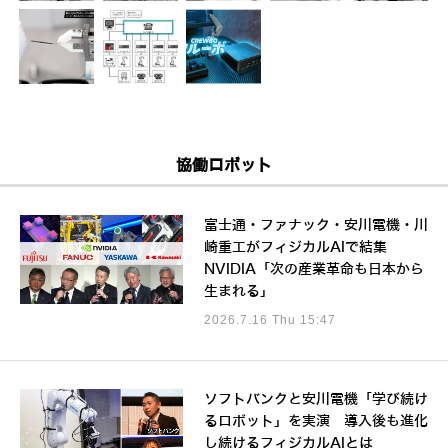
協働ロボット
富士通・ファナック・安川電機・川
崎重工がフィジカルAIで結集
NVIDIA「次の産業革命も日本から
生まれる」
2026.7.16 Thu 15:47
ソフトバンクと安川電機「学び続け
るロボット」を実演 導入後も進化
し続けるフィジカルAIとは