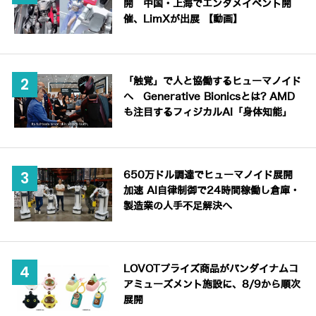
開 中国・上海でエンタメイベント開
催、LimXが出展 【動画】
「触覚」で人と協働するヒューマノイド
へ Generative Bionicsとは? AMD
も注目するフィジカルAI「身体知能」
650万ドル調達でヒューマノイド展開
加速 AI自律制御で24時間稼働し倉庫・
製造業の人手不足解決へ
LOVOTプライズ商品がバンダイナムコ
アミューズメント施設に、8/9から順次
展開