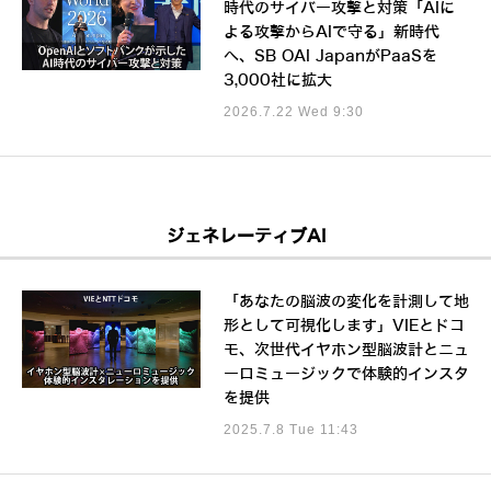
時代のサイバー攻撃と対策「AIに
よる攻撃からAIで守る」新時代
へ、SB OAI JapanがPaaSを
3,000社に拡大
2026.7.22 Wed 9:30
ジェネレーティブAI
「あなたの脳波の変化を計測して地
形として可視化します」VIEとドコ
モ、次世代イヤホン型脳波計とニュ
ーロミュージックで体験的インスタ
を提供
2025.7.8 Tue 11:43