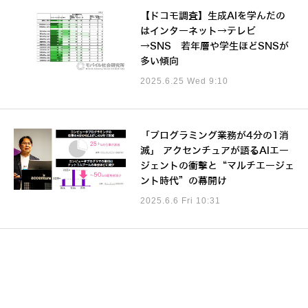
【ドコモ調査】生成AIを学んだの
はインターネット→テレビ
→SNS 若年層や学生ほどSNSが
多い傾向
2025.6.25 Wed 9:10
「プログラミング業務が4分の1消
滅」 アクセンチュアが語るAIエー
ジェントの衝撃と“マルチエージェ
ント時代”の幕開け
2025.6.6 Fri 10:31