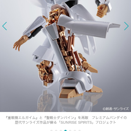
『重戦機エルガイム』と『聖戦士ダンバイン』を再販 プレミアムバンダイの
歴代サンライズ作品が蘇る「SUNRISE SPIRITS」プロジェクト