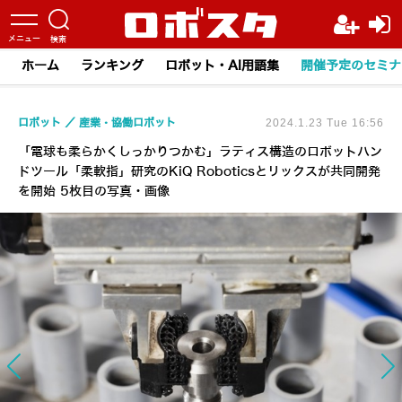
ホーム
ランキング
ロボット・AI用語集
開催予定のセミナ
ロボット
産業・協働ロボット
2024.1.23 Tue 16:56
「電球も柔らかくしっかりつかむ」ラティス構造のロボットハン
ドツール「柔軟指」研究のKiQ Roboticsとリックスが共同開発
を開始 5枚目の写真・画像