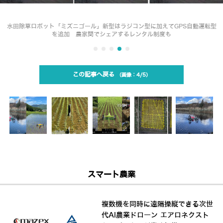
水田除草ロボット「ミズニゴール」新型はラジコン型に加えてGPS自動運転型
を追加 農家間でシェアするレンタル制度も
この記事へ戻る
4/5
スマート農業
複数機を同時に遠隔操縦できる次世
代AI農業ドローン エアロネクスト