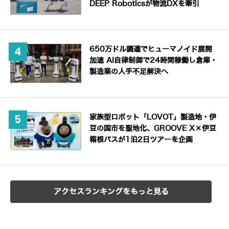
DEEP Roboticsが物流DXを牽引
650万ドル調達でヒューマノイド展開
加速 AI自律制御で24時間稼働し倉庫・
製造業の人手不足解決へ
家族型ロボット「LOVOT」製造地・伊
豆の国市を聖地化、GROOVE X×伊豆
箱根バスが1泊2日ツアーを企画
アクセスランキングをもっと見る