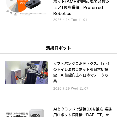
ボット(AMR)国内市場で台数シ
ェア1位を獲得 Preferred
Robotics
2026.4.14 Tue 11:01
清掃ロボット
ソフトバンクロボティクス、Loki
のトイレ清掃ロボットを日本初披
露 AI性能向上へ日本でデータ収
集
2026.7.29 Wed 11:07
AIとクラウドで清掃DXを推進 業務
用ロボット掃除機「RAPiiTT」を