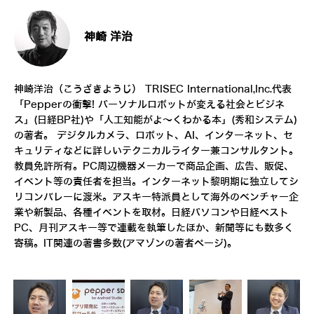
神崎 洋治
神崎洋治（こうざきようじ）
TRISEC International,Inc.
代表
「
Pepperの衝撃! パーソナルロボットが変える社会とビジネ
ス
」(日経BP社)や「
人工知能がよ～くわかる本
」(秀和システム)
の著者。 デジタルカメラ、ロボット、AI、インターネット、セ
キュリティなどに詳しいテクニカルライター兼コンサルタント。
教員免許所有。PC周辺機器メーカーで商品企画、広告、販促、
イベント等の責任者を担当。インターネット黎明期に独立してシ
リコンバレーに渡米。アスキー特派員として海外のベンチャー企
業や新製品、各種イベントを取材。日経パソコンや日経ベスト
PC、月刊アスキー等で連載を執筆したほか、新聞等にも数多く
寄稿。IT関連の著書多数(
アマゾンの著者ページ
)。