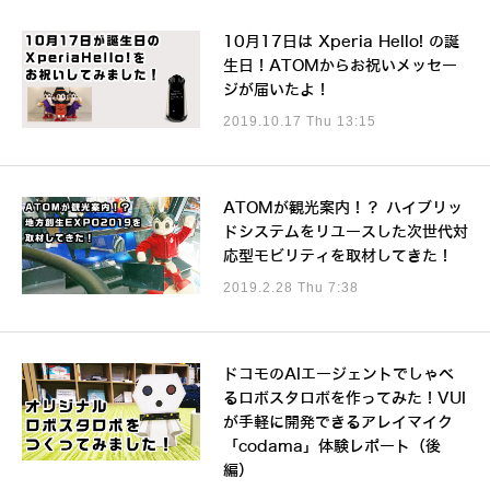
10月17日は Xperia Hello! の誕
生日！ATOMからお祝いメッセー
ジが届いたよ！
2019.10.17 Thu 13:15
ATOMが観光案内！？ ハイブリッ
ドシステムをリユースした次世代対
応型モビリティを取材してきた！
2019.2.28 Thu 7:38
ドコモのAIエージェントでしゃべ
るロボスタロボを作ってみた！VUI
が手軽に開発できるアレイマイク
「codama」体験レポート（後
編）