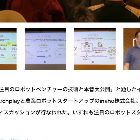
rtups#1 注目のロボットベンチャーの技術と本音大公開」と
はTechplayと農業ロボットスタートアップのinaho株式
でパネルディスカッションが行なわれた。いずれも注目のロボッ