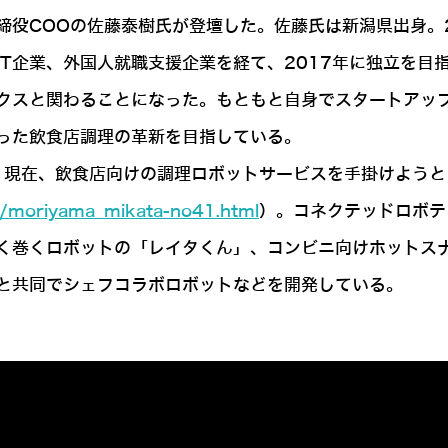
締役COOの佐藤泰樹氏が登壇した。佐藤氏は新潟県出身。
T企業、外国人就職支援企業を経て、2017年に独立を目
クスと関わることになった。もともと自身でスタートアップ
った飲食店調理の革新を目指している。
立。現在、飲食店向けの調理ロボットサービスを手掛けよう
2/moriyama_mikata-no41.html
）。コネクテッドロボテ
く巻くロボットの「レイタくん」、コンビニ向けホットス
と共同でシェフコラボロボットなどを開発している。