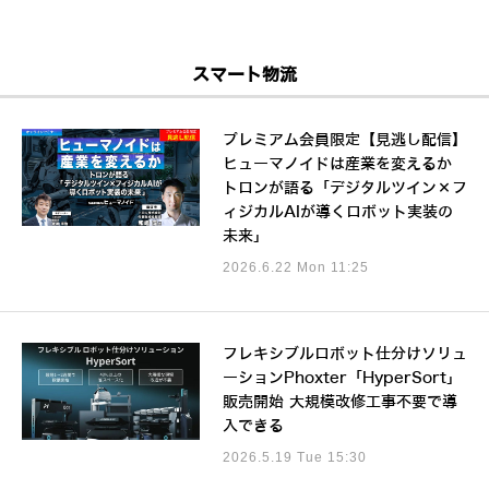
スマート物流
プレミアム会員限定【見逃し配信】
ヒューマノイドは産業を変えるか
トロンが語る「デジタルツイン×フ
ィジカルAIが導くロボット実装の
未来」
2026.6.22 Mon 11:25
フレキシブルロボット仕分けソリュ
ーションPhoxter「HyperSort」
販売開始 大規模改修工事不要で導
入できる
2026.5.19 Tue 15:30