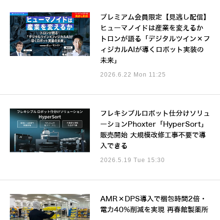
プレミアム会員限定【見逃し配信】
ヒューマノイドは産業を変えるか
トロンが語る「デジタルツイン×フ
ィジカルAIが導くロボット実装の
未来」
2026.6.22 Mon 11:25
フレキシブルロボット仕分けソリュ
ーションPhoxter「HyperSort」
販売開始 大規模改修工事不要で導
入できる
2026.5.19 Tue 15:30
AMR×DPS導入で梱包時間2倍・
電力40%削減を実現 再春館製薬所