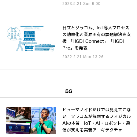
2023.5.21 Sun 9:00
日立とソラコム、IoT導入プロセス
の効率化と業界固有の課題解決を支
援 「HGDI Connect」「HGDI
Pro」を発表
2022.2.21 Mon 13:26
5G
ヒューマノイドだけでは見えてこな
い ソラコムが解説するフィジカル
AIの本質 IoT・AI・ロボット・通
信が支える実装アーキテクチャー