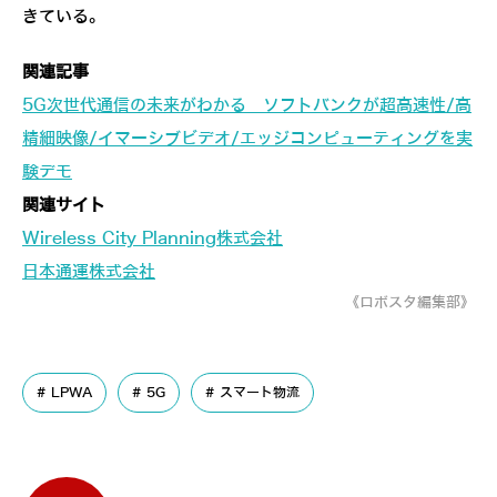
きている。
関連記事
5G次世代通信の未来がわかる ソフトバンクが超高速性/高
精細映像/イマーシブビデオ/エッジコンピューティングを実
験デモ
関連サイト
Wireless City Planning株式会社
日本通運株式会社
《ロボスタ編集部》
LPWA
5G
スマート物流