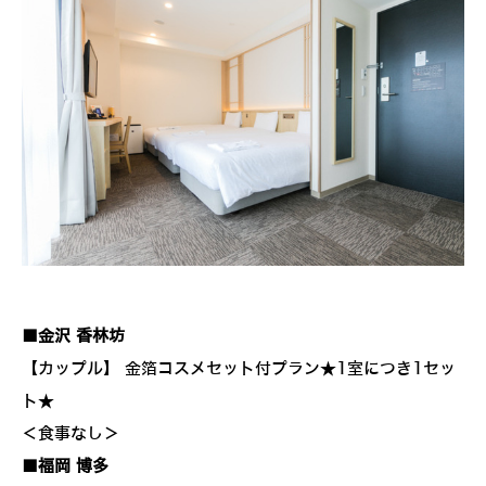
■金沢 香林坊
【カップル】 金箔コスメセット付プラン★1室につき1セッ
ト★
＜食事なし＞
■福岡 博多