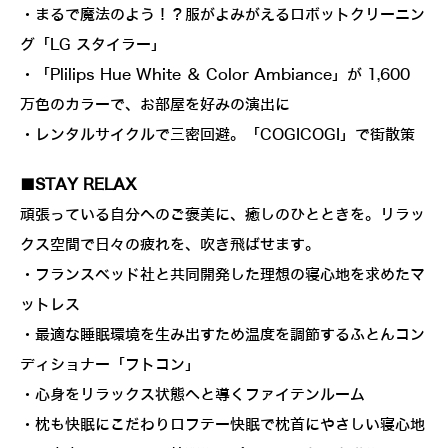
・まるで魔法のよう！？服がよみがえるロボットクリーニン
グ「LG スタイラー」
・「Plilips Hue White ＆ Color Ambiance」が 1,600
万色のカラーで、お部屋を好みの演出に
・レンタルサイクルで三密回避。「COGICOGI」で街散策
■STAY RELAX
頑張っている自分へのご褒美に、癒しのひとときを。リラッ
クス空間で日々の疲れを、吹き飛ばせます。
・フランスベッド社と共同開発した理想の寝心地を求めたマ
ットレス
・最適な睡眠環境を生み出すため温度を調節するふとんコン
ディショナー「フトコン」
・心身をリラックス状態へと導くファイテンルーム
・枕も快眠にこだわりロフテー快眠で枕首にやさしい寝心地