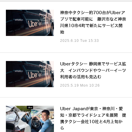
神奈中タクシー約700台がUberア
プリで配車可能に 藤沢市など神奈
川県10市4町で新たにサービス開
始
2025.6.10 Tue 15:33
Uberタクシー 静岡県でサービス拡
大 インバウンドやウーバーイーツ
利用者の活用も見込む
2025.5.19 Mon 10:26
Uber Japanが東京・神奈川・愛
知・京都でライドシェアを展開 提
携タクシー会社10社と4月上旬か
ら