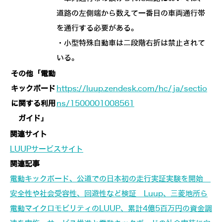
道路の左側端から数えて一番目の車両通行帯
を通行する必要がある。
・小型特殊自動車は二段階右折は禁止されて
いる。
その他「電動
キックボード
https://luup.zendesk.com/hc/ja/sectio
に関する利用
ns/1500001008561
ガイド」
関連サイト
LUUPサービスサイト
関連記事
電動キックボード、公道での日本初の走行実証実験を開始
安全性や社会受容性、回遊性など検証 Luup、三菱地所ら
電動マイクロモビリティのLUUP、累計4億5百万円の資金調