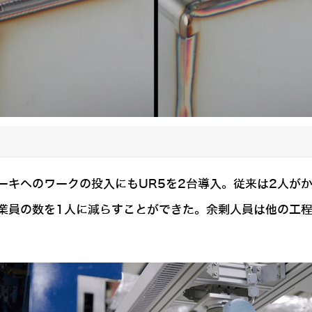
キへのワークの投入にもUR5を2台導入。従来は2人がかり
業員の数を1人に減らすことができた。余剰人員は他の工