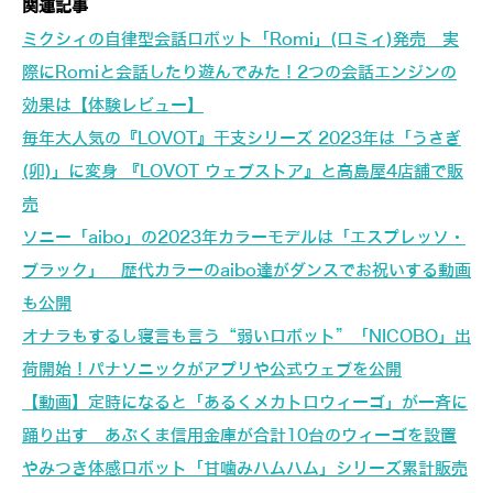
関連記事
ミクシィの自律型会話ロボット「Romi」(ロミィ)発売 実
際にRomiと会話したり遊んでみた！2つの会話エンジンの
効果は【体験レビュー】
毎年大人気の『LOVOT』干支シリーズ 2023年は「うさぎ
(卯)」に変身 『LOVOT ウェブストア』と高島屋4店舗で販
売
ソニー「aibo」の2023年カラーモデルは「エスプレッソ・
ブラック」 歴代カラーのaibo達がダンスでお祝いする動画
も公開
オナラもするし寝言も言う“弱いロボット”「NICOBO」出
荷開始！パナソニックがアプリや公式ウェブを公開
【動画】定時になると「あるくメカトロウィーゴ」が一斉に
踊り出す あぶくま信用金庫が合計10台のウィーゴを設置
やみつき体感ロボット「甘噛みハムハム」シリーズ累計販売