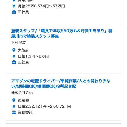
神奈川県
月給28万8,574円～57万円
正社員
塗装スタッフ/「職長で年収550万も&評価手当あり」寝
屋川市で塗装スタッフ募集
下村塗装
大阪府
日給1万円～2万円
正社員
アマゾンの宅配ドライバー/単純作業/人との関わり少な
い/短時間OK/短期間OK/9割起き配
株式会社Gro
東京都
日給2万2,121円～2万8,721円
業務委託