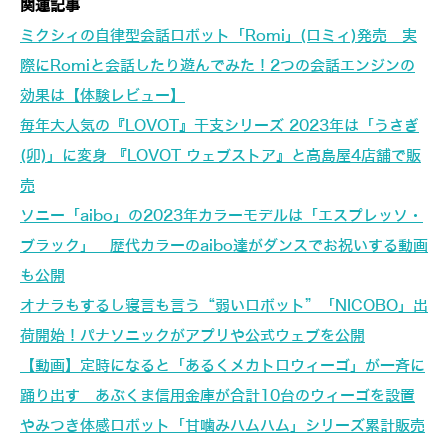
関連記事
ミクシィの自律型会話ロボット「Romi」(ロミィ)発売 実
際にRomiと会話したり遊んでみた！2つの会話エンジンの
効果は【体験レビュー】
毎年大人気の『LOVOT』干支シリーズ 2023年は「うさぎ
(卯)」に変身 『LOVOT ウェブストア』と高島屋4店舗で販
売
ソニー「aibo」の2023年カラーモデルは「エスプレッソ・
ブラック」 歴代カラーのaibo達がダンスでお祝いする動画
も公開
オナラもするし寝言も言う“弱いロボット”「NICOBO」出
荷開始！パナソニックがアプリや公式ウェブを公開
【動画】定時になると「あるくメカトロウィーゴ」が一斉に
踊り出す あぶくま信用金庫が合計10台のウィーゴを設置
やみつき体感ロボット「甘噛みハムハム」シリーズ累計販売