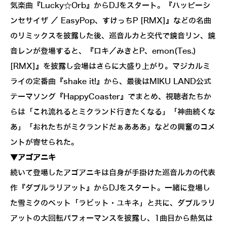
気楽曲『Lucky☆Orb』からDJをスタート。『ハッピーシ
ンセサイザ ／ EasyPop、すけっちP [RMX]』などの名曲
のリミックスを披露した後、巡音ルカと交代で鏡音リン、鏡
音レンが登場すると、『ロキ／みきとP、emon(Tes.)
[RMX]』を披露し会場はさらに大盛り上がり。マジカルミ
ライの定番曲『shake it!』から、最後はMIKU LAND公式
テーマソング『HappyCoaster』でまとめ、視聴者たちか
らは「これ流れるとミクランド行きたくなる」「神曲続くな
あ」「おれたちがミクランドだぁあああ」などの興奮のコメ
ントが寄せられた。
▼アゴアニキ
続いて登場したアゴアニキは自身が手掛けた巡音ルカの代表
作『ダブルラリアット』からDJをスタート。一緒に登場し
た雪ミクのペット「ラビット・ユキネ」と共に、ダブルラリ
アットの大回転パフォーマンスを披露し、1曲目から熱気は