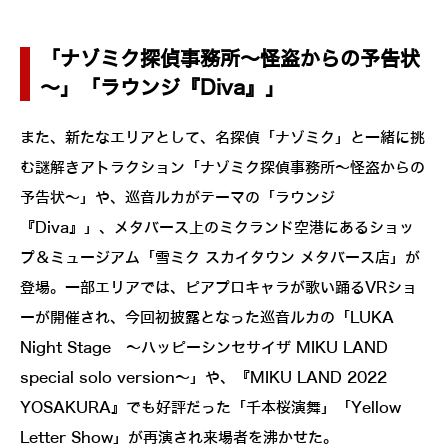
「ナゾミク探偵事務所～怪盗からの予告状
～」「ラウンジ『Diva』」
また、新たなエリアとして、名探偵「ナゾミク」と一緒に挑
む謎解きアトラクション「ナゾミク探偵事務所～怪盗からの
予告状～」や、巡音ルカがテーマの「ラウンジ
『Diva』」、メタバース上のミクランド空港にあるショッ
プ＆ミュージアム「雪ミク スカイタウン メタバース店」が
登場。一部エリアでは、ピアプロキャラが歌い踊るVRショ
ーが開催され、今回初披露となった巡音ルカの「LUKA
Night Stage ～ハッピーシンセサイザ MIKU LAND
special solo version～」や、『MIKU LAND 2022
YOSAKURA』でも好評だった「千本桜演舞」「Yellow
Letter Show」が再演され来場者を沸かせた。