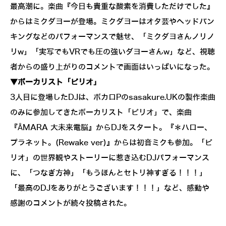
最高潮に。楽曲『今日も貴重な酸素を消費しただけでした』
からはミクダヨーが登場。ミクダヨーはオタ芸やヘッドバン
キングなどのパフォーマンスで魅せ、「ミクダヨさんノリノ
リw」「実写でもVRでも圧の強いダヨーさんw」など、視聴
者からの盛り上がりのコメントで画面はいっぱいになった。
▼ボーカリスト「ピリオ」
3人目に登場したDJは、ボカロPのsasakure.UKの製作楽曲
のみに参加してきたボーカリスト「ピリオ」で、楽曲
『ÅMARA 大未来電脳』からDJをスタート。『＊ハロー、
プラネット。(Rewake ver)』からは初音ミクも参加。「ピ
リオ」の世界観やストーリーに惹き込むDJパフォーマンス
に、「つなぎ方神」「もうほんとセトリ神すぎる！！！」
「最高のDJをありがとうございます！！！」など、感動や
感謝のコメントが続々投稿された。