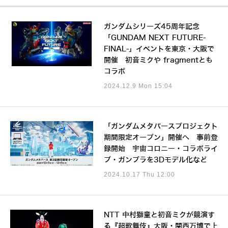
ガンダムシリーズ45周年記念
「GUNDAM NEXT FUTURE-
FINAL-」イベントを東京・大阪で
開催 初音ミクや fragmentとも
コラボ
2024.12.9 Mon 15:04
「ガンダムメタバースプロジェクト
期間限定オープン」開催へ 事前登
録開始 宇宙コロニー・コラボライ
ブ・ガンプラを3Dモデル化など
2024.10.17 Thu 12:00
NTT 中村獅童と初音ミクが競演す
る『超歌舞伎』大阪・関西万博で上