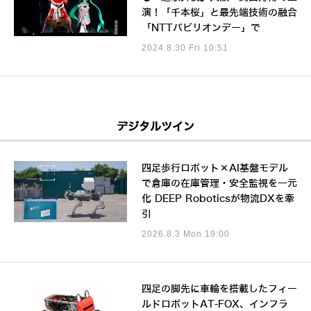
演！「千本桜」と最先端技術の融合
「NTTパビリオンデー」で
2024.8.30 Fri 10:51
デジタルツイン
四足歩行ロボット×AI基盤モデル
で倉庫の在庫管理・安全監視を一元
化 DEEP Roboticsが物流DXを牽
引
2026.8.3 Mon 19:00
四足の脚先に車輪を搭載したフィー
ルドロボットAT-FOX、インフラ