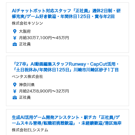
AIチャットボット対応スタッフ「正社員」週休2日制・研
修充実/ゲーム好き歓迎・年間休日125日・賞与年2回
株式会社キソシン
大阪府
月給30万7,100円～45万円
正社員
「27卒」AI動画編集スタッフRunway・CapCut活用・
「土日祝休み/年間休日125日」川崎市川崎区砂子1丁目
ベンタス株式会社
神奈川県
月給24万8,900円～32万円
正社員
生成AI活用ゲーム開発アシスタント・駅チカ「正社員/ゲ
ームスキル習得/転職初挑戦歓迎」・未経験歓迎/港区海岸
株式会社ELシステム