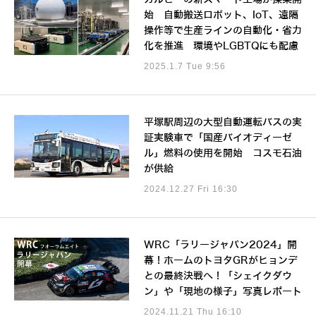
始 自動搬送ロボット、IoT、遠隔
操作等で生産ラインの自動化・省力
化を推進 環境やLGBTQにも配慮
2025.1.7 Tue 9:56
平塚駅周辺の大型自動運転バスの実
証実験車で「国産バイオディーゼ
ル」燃料の使用を開始 コスモ石油
が供給
2024.12.27 Fri 16:30
WRC「ラリージャパン2024」開
幕！ホームのトヨタGRがヒョンデ
との最終決戦へ！「シェイクダウ
ン」や「現地の様子」写真レポート
2024.11.21 Thu 16:10