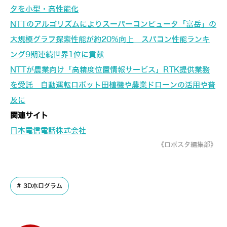
タを小型・高性能化
NTTのアルゴリズムによりスーパーコンピュータ「富岳」の
大規模グラフ探索性能が約20%向上 スパコン性能ランキ
ング9期連続世界1位に貢献
NTTが農業向け「高精度位置情報サービス」RTK提供業務
を受託 自動運転ロボット田植機や農業ドローンの活用や普
及に
関連サイト
日本電信電話株式会社
《ロボスタ編集部》
3Dホログラム