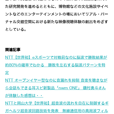
た研究開発を進めるとともに、博物館などの文化施設やイベ
ントなどのエンターテインメントの場においてリアル・バー
チャル交錯空間における新たな映像視聴体験の創出をめざす
としている。
関連記事
NTT【世界初】eスポーツで対戦前なのに脳波で勝敗結果が
約80%の確率でわかる 勝敗を左右する脳波パターンを特
定
NTT オープンイヤー型なのに音漏れを抑制 音楽を聴きなが
ら会話もできる耳スピ新製品「nwm ONE」 磯村勇斗さん
が体験した感想は・・
NTTと岡山大学【世界初】超音波の流れを自在に制御するギ
ガヘルツ超音波回路技術を発表 無線通信用の高周波フィル