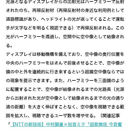
光源となるディスプレイからの出射光はハーフミラーで反射
されたのち、再帰反射材（再帰反射材の身近な利用例として
道路標識があり、ヘッドライトの光が返ってくることで運転
手が文字などを明るく視認できる）で再帰反射される。この
光がハーフミラーを透過し、空間中に空中像として結像され
る。
ディスプレイは移動機構を備えており、空中像の奥行位置を
中央のハーフミラーをはさんで前後させることで、空中像が
鏡の中と外を連続的に行き来するという超鏡空中像ならでは
の現象を提示できます。また、ハーフミラーを三面鏡のよう
に配置することで、空中像が結像されるまでの光路長（光源
から出射された光が空中像として結像されるまでの光の通り
道の距離）を大きく伸ばすことなく、空中像を視聴できる範
囲を拡大し、視聴できるユーザ数を増やせる。（関連記事
「
【NTTの新技術】中村獅童×初音ミク「超歌舞伎 今昔饗