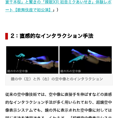
宴千本桜」と驚きの「裸眼XR 初音ミクあいせき」体験レポ
ート【歌舞伎座で初公演】
」）
2：直感的なインタラクション手法
鏡の中（左）と外（右）の空中像とのインタラクション
従来の空中像技術では、空中像に直接手を伸ばすなどの直感
的なインタラクション手法が多く用いられており、超鏡空中
像表示システムでも、鏡の外に表示された空中像に対しては