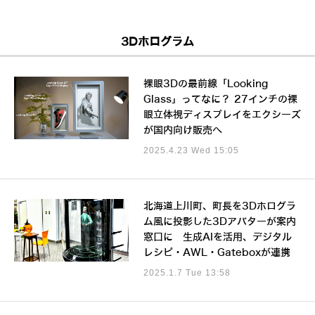
3Dホログラム
裸眼3Dの最前線「Looking
Glass」ってなに？ 27インチの裸
眼立体視ディスプレイをエクシーズ
が国内向け販売へ
2025.4.23 Wed 15:05
北海道上川町、町長を3Dホログラ
ム風に投影した3Dアバターが案内
窓口に 生成AIを活用、デジタル
レシピ・AWL・Gateboxが連携
2025.1.7 Tue 13:58