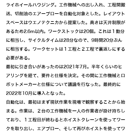
ライホイールハウジング。工作機械への出し入れ、工程間搬
送、切削油のエアーブローを自動化対象とした。レイアウト
スペースはウエノテクニカから提案した。高さは天井制限が
あるため2.6m以内。ワークストックは20個。これは１勤分
に相当し、サイクルタイムは28分なので、9時間20分ぶん
に相当する。ワークセットは１工程と２工程で裏返しにする
必要がある。
最初に引き合いがあったのは2021年7月。半年くらいのヒ
アリングを経て、要件と仕様を決定。その間に工作機械とロ
ボットメーカーと仕様について議論を行なった。最終的に
2022年10月に導入となった。
自動化は、最初はまず現状作業を現場で観察することから始
まる。作業は、２台の工作機械を一人の作業者が掛け持ちし
ており、１工程目が終わるとホイストクレーンを使ってワー
クを取り出し、エアブロー、そして再びホイストを使ってワ