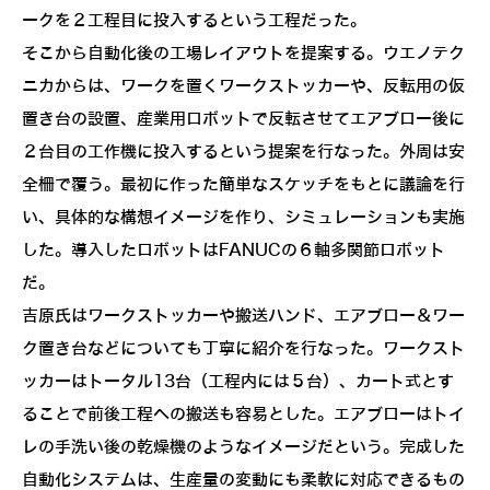
ークを２工程目に投入するという工程だった。
そこから自動化後の工場レイアウトを提案する。ウエノテク
ニカからは、ワークを置くワークストッカーや、反転用の仮
置き台の設置、産業用ロボットで反転させてエアブロー後に
２台目の工作機に投入するという提案を行なった。外周は安
全柵で覆う。最初に作った簡単なスケッチをもとに議論を行
い、具体的な構想イメージを作り、シミュレーションも実施
した。導入したロボットはFANUCの６軸多関節ロボット
だ。
吉原氏はワークストッカーや搬送ハンド、エアブロー＆ワー
ク置き台などについても丁寧に紹介を行なった。ワークスト
ッカーはトータル13台（工程内には５台）、カート式とす
ることで前後工程への搬送も容易とした。エアブローはトイ
レの手洗い後の乾燥機のようなイメージだという。完成した
自動化システムは、生産量の変動にも柔軟に対応できるもの