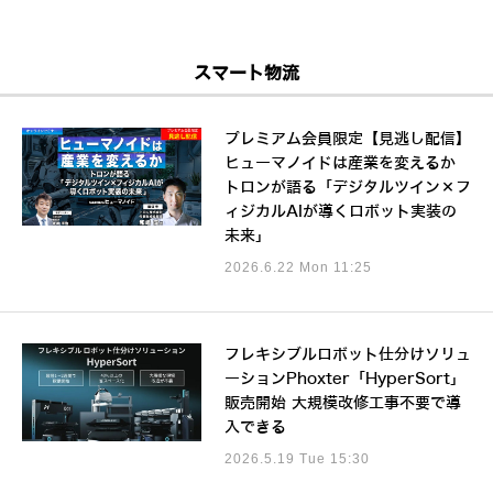
スマート物流
プレミアム会員限定【見逃し配信】
ヒューマノイドは産業を変えるか
トロンが語る「デジタルツイン×フ
ィジカルAIが導くロボット実装の
未来」
2026.6.22 Mon 11:25
フレキシブルロボット仕分けソリュ
ーションPhoxter「HyperSort」
販売開始 大規模改修工事不要で導
入できる
2026.5.19 Tue 15:30