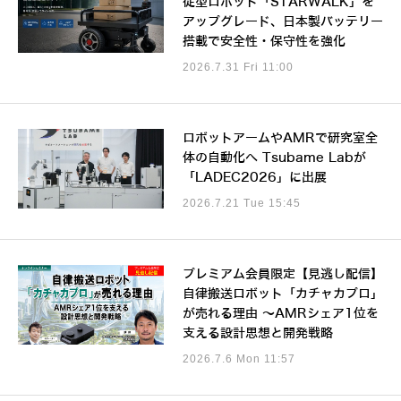
従型ロボット「STARWALK」を
アップグレード、日本製バッテリー
搭載で安全性・保守性を強化
2026.7.31 Fri 11:00
ロボットアームやAMRで研究室全
体の自動化へ Tsubame Labが
「LADEC2026」に出展
2026.7.21 Tue 15:45
プレミアム会員限定【見逃し配信】
自律搬送ロボット「カチャカプロ」
が売れる理由 ～AMRシェア1位を
支える設計思想と開発戦略
2026.7.6 Mon 11:57