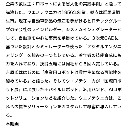
企業の救世主：ロボットによる省人化の実践事例」と題して
講演した。ウエノテクニカは1956年創業。拠点は群馬県桐
生市。現在は自動車部品の量産を手がけるヒロテックグルー
プの子会社のラインビルダー、システムインテグレーターと
して、自動車を中心に事業を手掛けている。３次元CADに
基づいた設計とシミュレーターを使った「デジタルエンジニ
アリング」を強みの一つとしている。若年者の技能育成にも
力を入れており、技能五輪には同社から６回入賞している。
吉原氏ははじめに「産業用ロボットは救世主になる可能性を
秘めている」と語った。そしてウエノテクニカが「国際ロボ
ット展」に出展したモバイルロボット、汎用ハンド、AIロボ
ットソリューションなどを紹介した。ウエノテクニカは、こ
れらの標準ソリューションをカスタムして顧客に導入してい
る。
＊動画