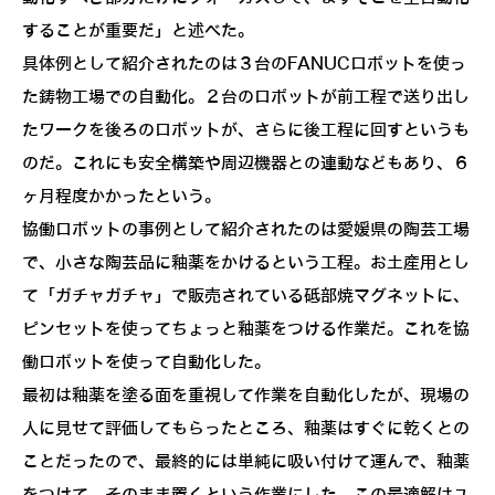
することが重要だ」と述べた。
具体例として紹介されたのは３台のFANUCロボットを使っ
た鋳物工場での自動化。２台のロボットが前工程で送り出し
たワークを後ろのロボットが、さらに後工程に回すというも
のだ。これにも安全構築や周辺機器との連動などもあり、６
ヶ月程度かかったという。
協働ロボットの事例として紹介されたのは愛媛県の陶芸工場
で、小さな陶芸品に釉薬をかけるという工程。お土産用とし
て「ガチャガチャ」で販売されている砥部焼マグネットに、
ピンセットを使ってちょっと釉薬をつける作業だ。これを協
働ロボットを使って自動化した。
最初は釉薬を塗る面を重視して作業を自動化したが、現場の
人に見せて評価してもらったところ、釉薬はすぐに乾くとの
ことだったので、最終的には単純に吸い付けて運んで、釉薬
をつけて、そのまま置くという作業にした。この最適解はユ