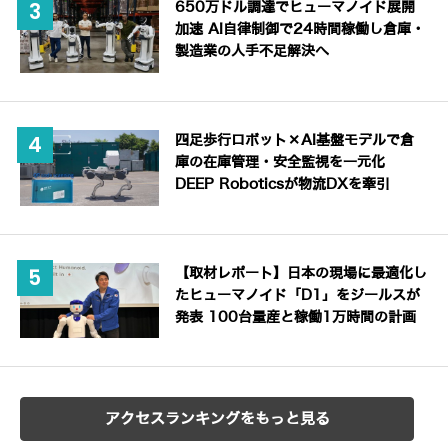
650万ドル調達でヒューマノイド展開
加速 AI自律制御で24時間稼働し倉庫・
製造業の人手不足解決へ
四足歩行ロボット×AI基盤モデルで倉
庫の在庫管理・安全監視を一元化
DEEP Roboticsが物流DXを牽引
【取材レポート】日本の現場に最適化し
たヒューマノイド「D1」をジールスが
発表 100台量産と稼働1万時間の計画
アクセスランキングをもっと見る