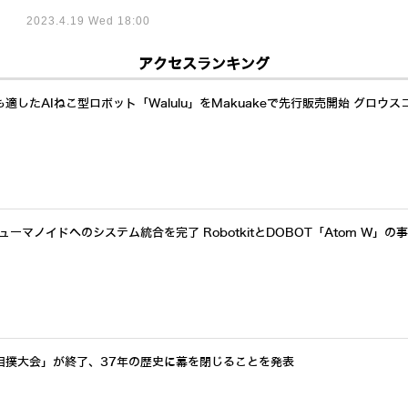
2023.4.19 Wed 18:00
アクセスランキング
したAIねこ型ロボット「Walulu」をMakuakeで先行販売開始 グロウス
ーマノイドへのシステム統合を完了 RobotkitとDOBOT「Atom W」の
相撲大会」が終了、37年の歴史に幕を閉じることを発表