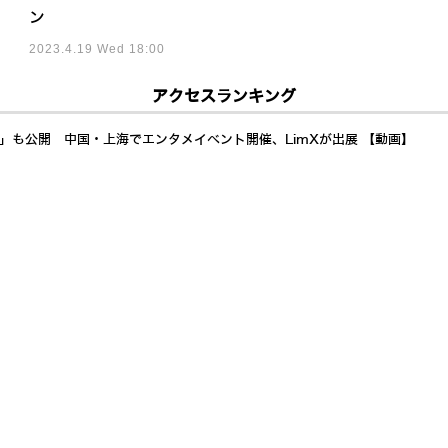
ン
2023.4.19 Wed 18:00
アクセスランキング
a」も公開 中国・上海でエンタメイベント開催、LimXが出展 【動画】
イド展開加速 AI自律制御で24時間稼働し倉庫・製造業の人手不足解決へ
最適化したヒューマノイド「D1」をジールスが発表 100台量産と稼働1万