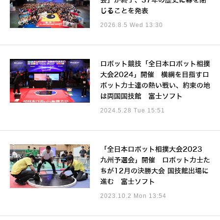
会」が終了、37年の歴史に幕を閉
じることを発表
2026.8.5 Wed 13:30
ロボット競技「全日本ロボット相撲
大会2024」開催 横綱を目指すロ
ボット力士達の熱い戦い、約束の地
は両国国技館 富士ソフト
2024.5.28 Tue 15:51
「全日本ロボット相撲大会2023
九州予選会」開催 ロボット力士た
ちが12月の決勝大会 国技館出場に
進む 富士ソフト
2023.10.2 Mon 13:54