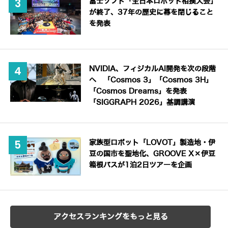
富士ソフト「全日本ロボット相撲大会」
が終了、37年の歴史に幕を閉じること
を発表
NVIDIA、フィジカルAI開発を次の段階
へ 「Cosmos 3」「Cosmos 3H」
「Cosmos Dreams」を発表
「SIGGRAPH 2026」基調講演
家族型ロボット「LOVOT」製造地・伊
豆の国市を聖地化、GROOVE X×伊豆
箱根バスが1泊2日ツアーを企画
アクセスランキングをもっと見る