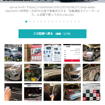
<p><a href="https://robotstart.info/2018/08/27/zmp-adas-
taxi.html">世界初！ZMPが公道で営業走行する「自動運転タクシーサービ
ス」に自腹で乗ってみた</a></p>
この記事へ戻る
1/15