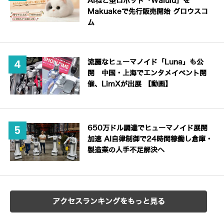
AIねこ型ロボット「Walulu」を
Makuakeで先行販売開始 グロウスコ
ム
流麗なヒューマノイド「Luna」も公
開 中国・上海でエンタメイベント開
催、LimXが出展 【動画】
650万ドル調達でヒューマノイド展開
加速 AI自律制御で24時間稼働し倉庫・
製造業の人手不足解決へ
アクセスランキングをもっと見る