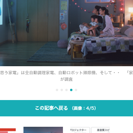
思う家電」は全自動調理家電、自動ロボット掃除機、そして・・ 「家電
が調査
この記事へ戻る
4/5