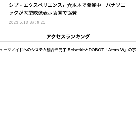
シブ・エクスペリエンス」六本木で開催中 パナソニ
ックが大型映像表示装置で協賛
2023.5.13 Sat 9:21
アクセスランキング
ーマノイドへのシステム統合を完了 RobotkitとDOBOT「Atom W」の
相撲大会」が終了、37年の歴史に幕を閉じることを発表