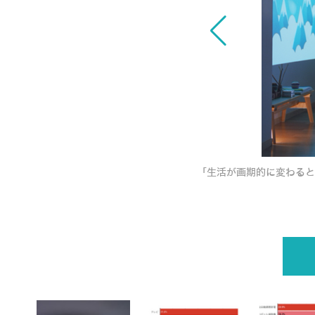
「生活が画期的に変わると
して・・ 「家電購入」をテーマにpopIn