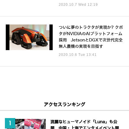
2020.10.7 Wed 12:19
ついに夢のトラクタが実現か? クボ
タがNVIDIAのAIプラットフォーム
採用 JetsonとDGXで次世代完全
無人農機の実現を目指す
2020.10.6 Tue 13:41
アクセスランキング
流麗なヒューマノイド「Luna」も公
開 中国・上海でエンタメイベント開