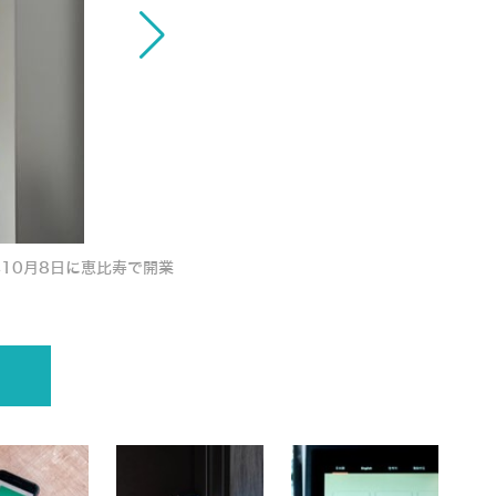
プリンスホテルが手掛ける次世代型ホテルブ
10月8日に恵比寿で開業