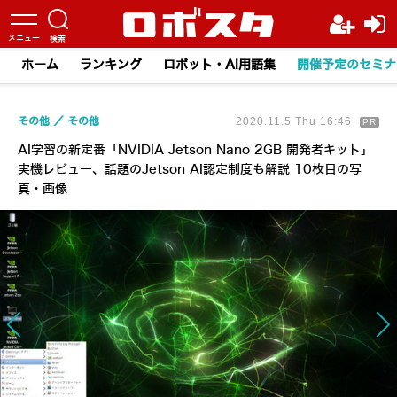
ホーム
ランキング
ロボット・AI用語集
開催予定のセミナ
その他
その他
2020.11.5 Thu 16:46
PR
AI学習の新定番「NVIDIA Jetson Nano 2GB 開発者キット」
実機レビュー、話題のJetson AI認定制度も解説 10枚目の写
真・画像