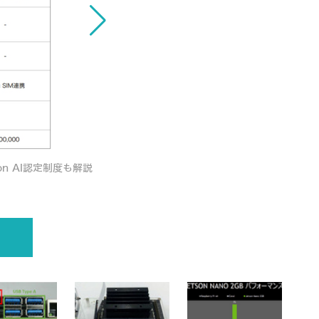
AI学習の新定番「NVIDIA Jetson
on AI認定制度も解説