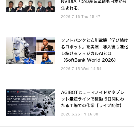
NVIDIA「次の産業革命も日本から
生まれる」
2026.7.16 Thu 15:47
ソフトバンクと安川電機「学び続け
るロボット」を実演 導入後も進化
し続けるフィジカルAIとは
（SoftBank World 2026）
2026.7.15 Wed 14:54
AGIBOTヒューマノイドがタブレ
ット量産ラインで稼働 6日間にわ
たる工場での作業【ライブ配信】
2026.6.26 Fri 16:00