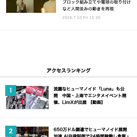
ブロック組み立てや電球の取り付け
など人間並みの動きを再現
2026.7.10 Fri 15:30
アクセスランキング
流麗なヒューマノイド「Luna」も公
開 中国・上海でエンタメイベント開
催、LimXが出展 【動画】
650万ドル調達でヒューマノイド展開
加速 AI自律制御で24時間稼働し倉庫・