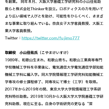
を創業。 同年８月、大阪大学基礎工学研究科の小山佳祐助
教らと株式会社Thinkerを設立。ロボティクスの力を用いて
より広い領域で人びとを助け、可能性をひらくべく、さまざ
まな事業に取り組んでいる。奈良女子大学客員教授、大阪工
業大学客員教授。
Twitter：
https://twitter.com/fujimo777
取締役 小山佳祐氏
（こやまけいすけ）
1989年、和歌山生まれ、和歌山育ち。和歌山工業高等専門
学校機械工学科を卒業後に、電気通信大学電気通信学部知能
機械工学科に編入学。同大学院情報理工学研究科知能機械工
学専攻の修士課程修了、同専攻にて博士（工学）を取得。
2017年から2019年の間、東京大学大学院情報理工学系研
究科特任助教。2019年10月から大阪大学大学院基礎工学研
究科助教、現在に至る。自身の学術研究の更なる“深