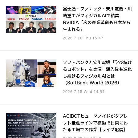
富士通・ファナック・安川電機・川
崎重工がフィジカルAIで結集
NVIDIA「次の産業革命も日本から
生まれる」
2026.7.16 Thu 15:47
ソフトバンクと安川電機「学び続け
るロボット」を実演 導入後も進化
し続けるフィジカルAIとは
（SoftBank World 2026）
2026.7.15 Wed 14:54
AGIBOTヒューマノイドがタブレ
ット量産ラインで稼働 6日間にわ
たる工場での作業【ライブ配信】