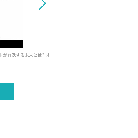
ットが普及する未来とは? オ
日本発オルツの対話型AI「LHTM-2」は「