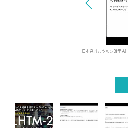
性能AIチャットボットが普及する未来とは? オ
日本発オルツの対話型AI「