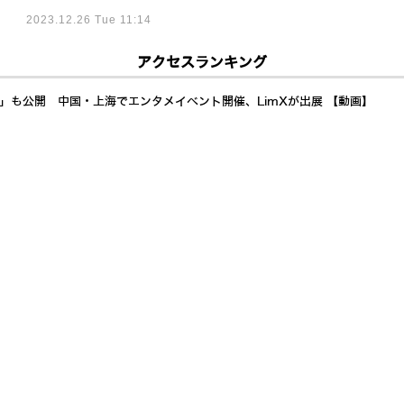
2023.12.26 Tue 11:14
アクセスランキング
a」も公開 中国・上海でエンタメイベント開催、LimXが出展 【動画】
イド展開加速 AI自律制御で24時間稼働し倉庫・製造業の人手不足解決へ
イドへ Generative Bionicsとは? AMDも注目するフィジカルAI「